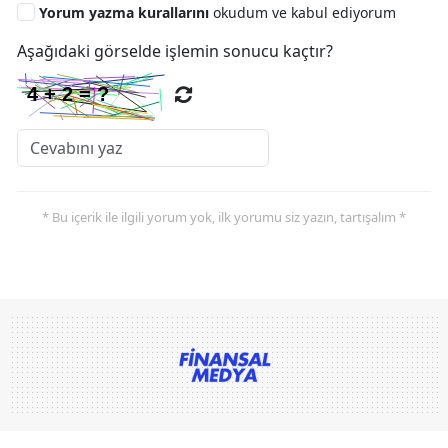
Yorum yazma kurallarını
okudum ve kabul ediyorum
Aşağıdaki görselde işlemin sonucu kaçtır?
* Bu içerik ile ilgili yorum yok, ilk yorumu siz yazın, tartışalım *