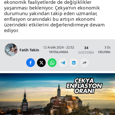
ekonomik faaliyetlerde de değişiklikler
yaşanması bekleniyor. Çekya'nın ekonomik
durumunu yakından takip eden uzmanlar,
enflasyon oranındaki bu artışın ekonomi
üzerindeki etkilerini değerlendirmeye devam
ediyor.
34
12 Aralık 2024 - 22:52
3 Daki
Fatih Tekin
YAYINLANMA
OKUNMA S
GÖSTERİM