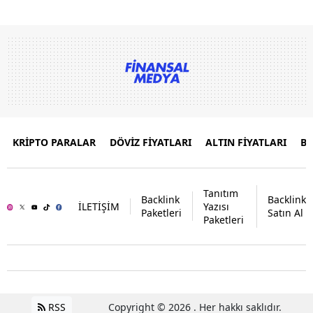
KRİPTO PARALAR
DÖVİZ FİYATLARI
ALTIN FİYATLARI
B
Tanıtım
Backlink
Backlink
İLETİŞİM
Yazısı
Paketleri
Satın Al
Paketleri
RSS
Copyright © 2026 . Her hakkı saklıdır.