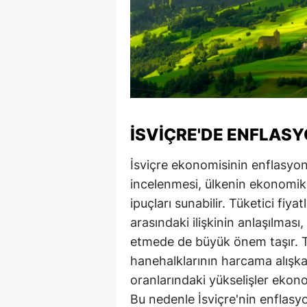
İSVIÇRE'DE ENFLAS
İsviçre ekonomisinin enflasyo
incelenmesi, ülkenin ekonomik 
ipuçları sunabilir. Tüketici fiy
arasındaki ilişkinin anlaşılma
etmede de büyük önem taşır. Tük
hanehalklarının harcama alışkan
oranlarındaki yükselişler ekon
Bu nedenle İsviçre'nin enflasy