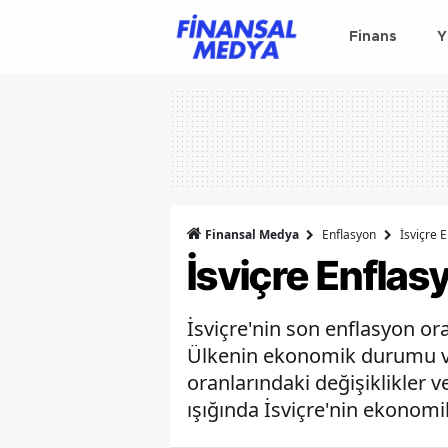
Finans
Y
Finansal Medya
Enflasyon
İsviçre 
İsviçre Enflas
İsviçre'nin son enflasyon ora
Ülkenin ekonomik durumu ve fi
oranlarındaki değişiklikler 
ışığında İsviçre'nin ekonomik