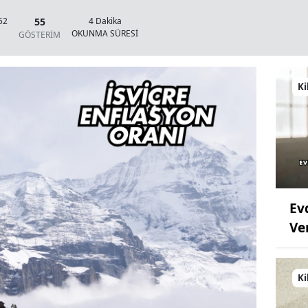
55
52
4 Dakika
OKUNMA SÜRESİ
GÖSTERİM
Ki
Ev
Ve
Ki