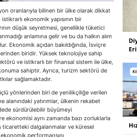
yon oranlarıyla bilinen bir ülke olarak dikkat
istikrarlı ekonomik yapısının bir
ının düşük seyretmesi, genellikle tüketici
şanmadığı anlamına gelir ve bu da halkın alım
Di
ur. Ekonomik açıdan bakıldığında, İsviçre
Eri
inden biridir. Yüksek teknolojiye sahip
ktörü ve istikrarlı bir finansal sistem ile ülke,
onuma sahiptir. Ayrıca, turizm sektörü de
Ki
kılar sağlamaktadır.
lü yönlerinden biri de yenilikçiliğe verilen
e alanındaki yatırımlar, ülkenin rekabet
ede sürdürülebilir büyümeyi
re ekonomisi aynı zamanda bazı zorluklarla
Hı
ış ticaretteki dalgalanmalar ve küresel
in ekonomik performansını