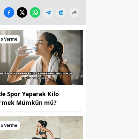
lo Verme
de Spor Yaparak Kilo
rmek Mümkün mü?
lo Verme