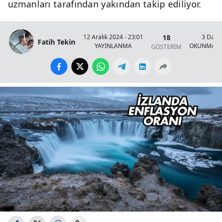
uzmanları tarafından yakından takip ediliyor.
18
12 Aralık 2024 - 23:01
3 Daki
Fatih Tekin
YAYINLANMA
OKUNMA S
GÖSTERİM