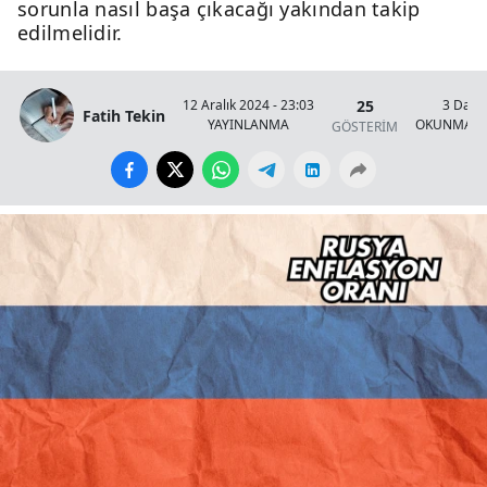
sorunla nasıl başa çıkacağı yakından takip
edilmelidir.
25
12 Aralık 2024 - 23:03
3 Daki
Fatih Tekin
YAYINLANMA
OKUNMA S
GÖSTERİM