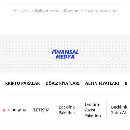
* Bu içerik ile ilgili yorum yok, ilk yorumu siz yazın, tartışalım *
KRİPTO PARALAR
DÖVİZ FİYATLARI
ALTIN FİYATLARI
B
Tanıtım
Backlink
Backlink
İLETİŞİM
Yazısı
Paketleri
Satın Al
Paketleri