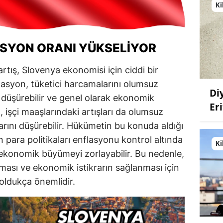
Ki
SYON ORANI YÜKSELIYOR
artış, Slovenya ekonomisi için ciddi bir
flasyon, tüketici harcamalarını olumsuz
Di
nı düşürebilir ve genel olarak ekonomik
Eri
m, işçi maaşlarındaki artışları da olumsuz
larını düşürebilir. Hükümetin bu konuda aldığı
 para politikaları enflasyonu kontrol altında
Ki
 ekonomik büyümeyi zorlayabilir. Bu nedenle,
nması ve ekonomik istikrarın sağlanması için
 oldukça önemlidir.