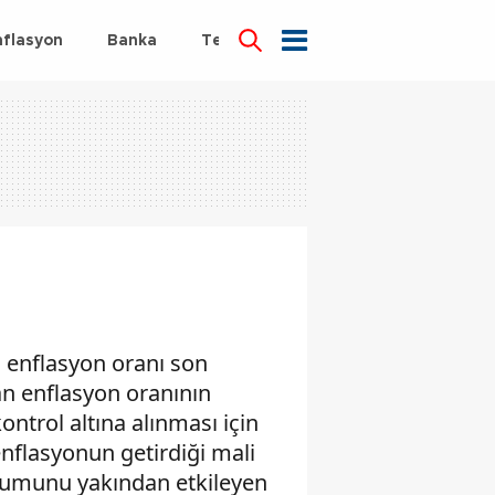
nflasyon
Banka
Teknoloji
Sağlık
n enflasyon oranı son
n enflasyon oranının
ntrol altına alınması için
enflasyonun getirdiği mali
rumunu yakından etkileyen