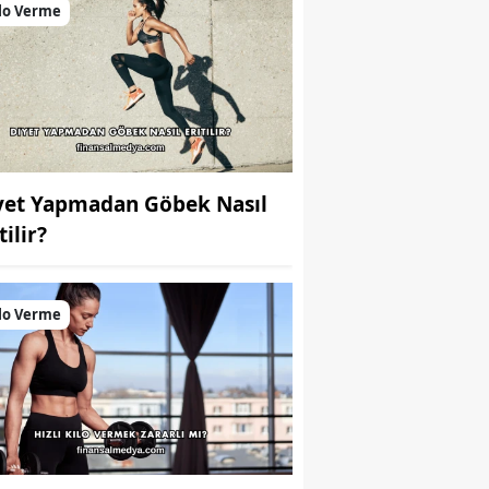
lo Verme
yet Yapmadan Göbek Nasıl
tilir?
lo Verme