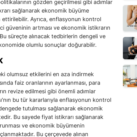
olitikalarının gözden geçirilmesi gibi adımlar
stikrarı sağlanarak ekonomik büyüme
 ettirilebilir. Ayrıca, enflasyonun kontrol
tici güveninin artması ve ekonomik istikrarın
u süreçte alınacak tedbirlerin dengeli ve
ekonomide olumlu sonuçlar doğurabilir.
K
i olumsuz etkilerini en aza indirmek
sında faiz oranlarının ayarlanması, para
arın revize edilmesi gibi önemli adımlar
nın bu tür kararlarıyla enflasyonun kontrol
 dengede tutulması sağlanarak ekonomik
dir. Bu sayede fiyat istikrarı sağlanarak
korunması ve ekonomik büyümenin
açlanmaktadır. Bu çerçevede alınan