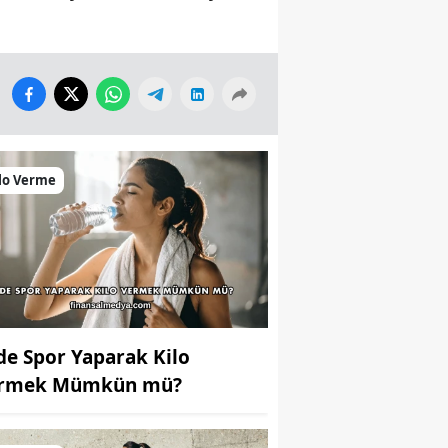
lo Verme
de Spor Yaparak Kilo
rmek Mümkün mü?