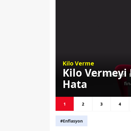
Kilo Verme
n Gereken
Kilo Vermeyi
Hata
1
2
3
4
#Enflasyon