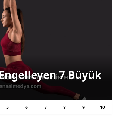
Kilo
 Engelleyen 7 Büyük
Za
Ba
5
6
7
8
9
10