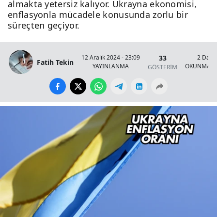
almakta yetersiz kalıyor. Ukrayna ekonomisi,
enflasyonla mücadele konusunda zorlu bir
süreçten geçiyor.
33
12 Aralık 2024 - 23:09
2 Daki
Fatih Tekin
YAYINLANMA
OKUNMA S
GÖSTERİM