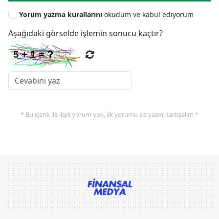
Yorum yazma kurallarını
okudum ve kabul ediyorum
Aşağıdaki görselde işlemin sonucu kaçtır?
* Bu içerik ile ilgili yorum yok, ilk yorumu siz yazın, tartışalım *