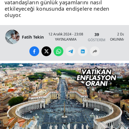
vatandaşların günlük yaşamlarını nasıl
etkileyeceği konusunda endişelere neden
oluyor.
39
12 Aralık 2024 - 23:08
2 Daki
Fatih Tekin
YAYINLANMA
OKUNMA S
GÖSTERİM