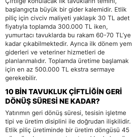
Çiftliğe konulacak ilk tavukların temini,
başlangıçta büyük bir gider kalemidir. Etlik
piliç için civciv maliyeti yaklaşık 30 TL adet
fiyatıyla toplamda 300.000 TL iken,
yumurtacı tavuklarda bu rakam 60-70 TL’ye
kadar çıkabilmektedir. Ayrıca ilk dönem yem
giderleri ve veteriner hizmetleri de
planlanmalıdır. Toplamda üretime başlamak
için en az 500.000 TL ekstra sermaye
gerekebilir.
10 BIN TAVUKLUK ÇIFTLIĞIN GERI
DÖNÜŞ SÜRESI NE KADAR?
Yatırımın geri dönüş süresi, tesisin işletme
tipi ve üretim disiplini ile doğrudan ilişkilidir.
Etlik piliç üretiminde bir üretim döngüsü 45