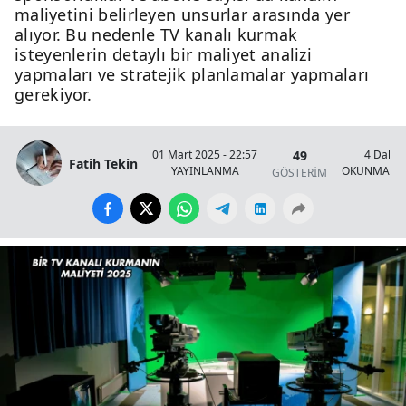
maliyetini belirleyen unsurlar arasında yer
alıyor. Bu nedenle TV kanalı kurmak
isteyenlerin detaylı bir maliyet analizi
yapmaları ve stratejik planlamalar yapmaları
gerekiyor.
49
01 Mart 2025 - 22:57
4 Dakik
Fatih Tekin
YAYINLANMA
OKUNMA SÜ
GÖSTERİM