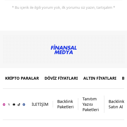
* Bu içerik ile ilgili yorum yok, ilk yorumu siz yazın, tartışalım *
KRİPTO PARALAR
DÖVİZ FİYATLARI
ALTIN FİYATLARI
B
Tanıtım
Backlink
Backlink
İLETİŞİM
Yazısı
Paketleri
Satın Al
Paketleri