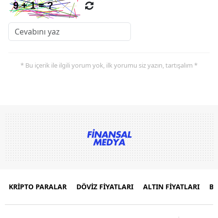
* Bu içerik ile ilgili yorum yok, ilk yorumu siz yazın, tartışalım *
KRİPTO PARALAR
DÖVİZ FİYATLARI
ALTIN FİYATLARI
B