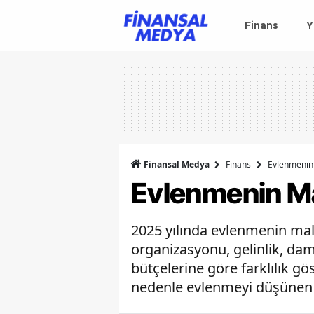
Finans
Y
Finansal Medya
Finans
Evlenmenin 
Evlenmenin Ma
2025 yılında evlenmenin mali
organizasyonu, gelinlik, damat
bütçelerine göre farklılık g
nedenle evlenmeyi düşünen ç