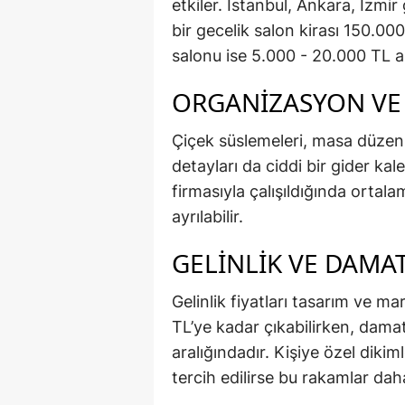
etkiler. İstanbul, Ankara, İzmi
bir gecelik salon kirası 150.00
salonu ise 5.000 - 20.000 TL ara
ORGANIZASYON VE
Çiçek süslemeleri, masa düzenl
detayları da ciddi bir gider ka
firmasıyla çalışıldığında orta
ayrılabilir.
GELINLIK VE DAMAT
Gelinlik fiyatları tasarım ve 
TL’ye kadar çıkabilirken, dama
aralığındadır. Kişiye özel dikim
tercih edilirse bu rakamlar daha