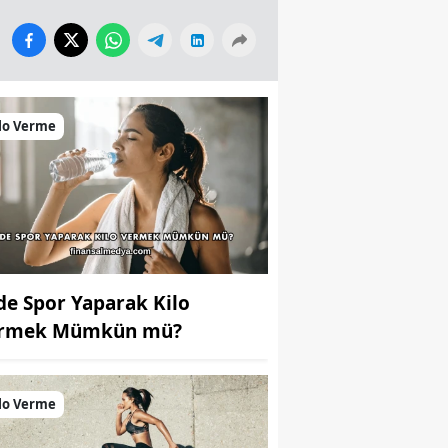
lo Verme
de Spor Yaparak Kilo
rmek Mümkün mü?
lo Verme