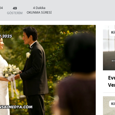
49
04
4 Dakika
OKUNMA SÜRESİ
GÖSTERİM
Ki
Ev
Ve
Ki