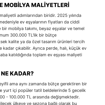
VE MOBILYA MALIYETLERI
maliyetli adımlarından biridir. 2025 yılında
edeniyle ev eşyalarının fiyatları da ciddi
te bir mobilya takımı, beyaz eşyalar ve temel
nimum 300.000 TL’lik bir bütçe
sek kalite ya da özel tasarım ürünleri tercih
kadar çıkabilir. Ayrıca perde, halı, küçük ev
esaba katıldığında toplam ev eşyası maliyeti
 NE KADAR?
n keyifli ama aynı zamanda bütçe gerektiren bir
le yurt içi popüler tatil beldelerinde 5 gecelik
000 - 100.000 TL arasında değişmektedir.
dilecek ülkeye ve sezona bağlı olarak bu