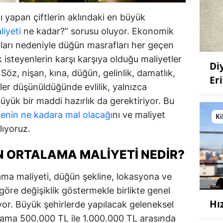
nı yapan çiftlerin aklındaki en büyük
liyeti
ne kadar?” sorusu oluyor. Ekonomik
lları nedeniyle düğün masrafları her geçen
k isteyenlerin karşı karşıya olduğu maliyetler
Di
 Söz, nişan, kına, düğün, gelinlik, damatlık,
Eri
mler düşünüldüğünde evlilik, yalnızca
yük bir maddi hazırlık da gerektiriyor. Bu
enin ne kadara mal olacağı
nı ve maliyet
Ki
lıyoruz.
N ORTALAMA MALIYETI NEDIR?
ama maliyeti, düğün şekline, lokasyona ve
 göre değişiklik göstermekle birlikte genel
Hı
iyor. Büyük şehirlerde yapılacak geleneksel
alama 500.000 TL ile 1.000.000 TL arasında