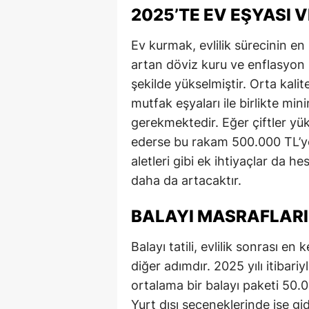
2025’TE EV EŞYASI 
Ev kurmak, evlilik sürecinin en 
artan döviz kuru ve enflasyon n
şekilde yükselmiştir. Orta kali
mutfak eşyaları ile birlikte mi
gerekmektedir. Eğer çiftler yük
ederse bu rakam 500.000 TL’ye 
aletleri gibi ek ihtiyaçlar da h
daha da artacaktır.
BALAYI MASRAFLARI
Balayı tatili, evlilik sonrası e
diğer adımdır. 2025 yılı itibariy
ortalama bir balayı paketi 50.
Yurt dışı seçeneklerinde ise gi