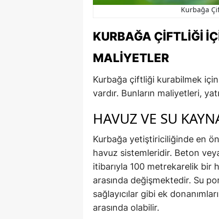
Kurbağa Çif
KURBAĞA ÇIFTLIĞI İ
MALIYETLER
Kurbağa çiftliği kurabilmek için
vardır. Bunların maliyetleri, y
HAVUZ VE SU KAYN
Kurbağa yetiştiriciliğinde en ö
havuz sistemleridir. Beton veya 
itibarıyla 100 metrekarelik bir
arasında değişmektedir. Su pom
sağlayıcılar gibi ek donanımlar
arasında olabilir.