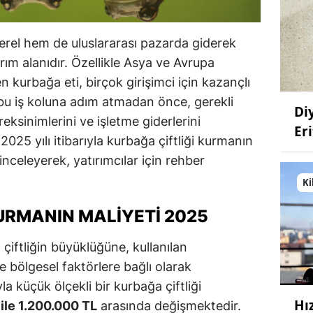
erel hem de uluslararası pazarda giderek
ırım alanıdır. Özellikle Asya ve Avrupa
 kurbağa eti, birçok girişimci için kazançlı
 bu iş koluna adım atmadan önce, gerekli
Di
reksinimlerini ve işletme giderlerini
Eri
025 yılı itibarıyla kurbağa çiftliği kurmanın
 inceleyerek, yatırımcılar için rehber
Ki
URMANIN MALIYETI 2025
, çiftliğin büyüklüğüne, kullanılan
 bölgesel faktörlere bağlı olarak
la küçük ölçekli bir kurbağa çiftliği
Hı
ile 1.200.000 TL
arasında değişmektedir.