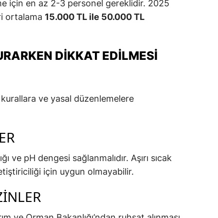
e için en az 2-3 personel gereklidir. 2025
leri ortalama
15.000 TL ile 50.000 TL
URARKEN DIKKAT EDILMESI
li kurallara ve yasal düzenlemelere
ER
ığı ve pH dengesi sağlanmalıdır. Aşırı sıcak
iştiriciliği için uygun olmayabilir.
ZINLER
arım ve Orman Bakanlığı’ndan ruhsat alınması