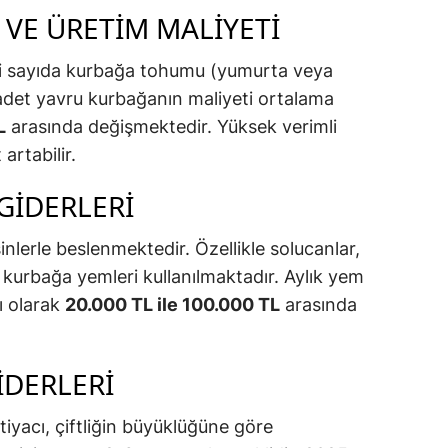
VE ÜRETIM MALIYETI
irli sayıda kurbağa tohumu (yumurta veya
 adet yavru kurbağanın maliyeti ortalama
L
arasında değişmektedir. Yüksek verimli
 artabilir.
GIDERLERI
sinlerle beslenmektedir. Özellikle solucanlar,
ş kurbağa yemleri kullanılmaktadır. Aylık yem
ı olarak
20.000 TL ile 100.000 TL
arasında
IDERLERI
htiyacı, çiftliğin büyüklüğüne göre