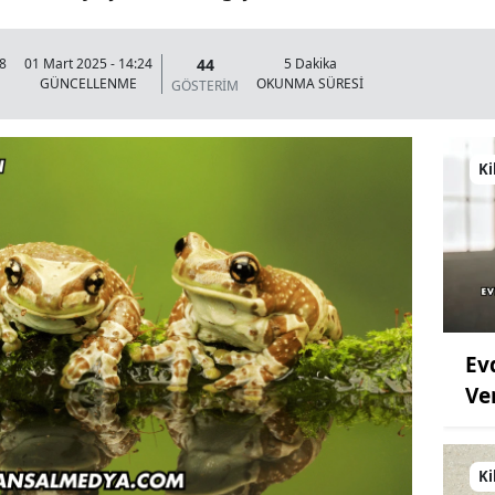
44
58
01 Mart 2025 - 14:24
5 Dakika
GÜNCELLENME
OKUNMA SÜRESİ
GÖSTERİM
Ki
Ev
Ve
Ki