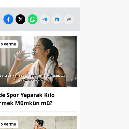
lo Verme
de Spor Yaparak Kilo
rmek Mümkün mü?
lo Verme