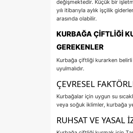
değişmektedir. Küçük bir işletm
yılı itibarıyla aylık işçilik gider
arasında olabilir.
KURBAĞA ÇIFTLIĞI K
GEREKENLER
Kurbağa çiftliği kurarken belir
uyulmalıdır.
ÇEVRESEL FAKTÖRL
Kurbağalar için uygun su sıcakl
veya soğuk iklimler, kurbağa yet
RUHSAT VE YASAL İ
Kurbağa çiftliği kurmak için T