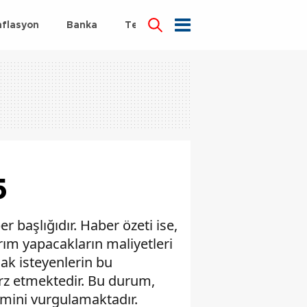
nflasyon
Banka
Teknoloji
Sağlık
5
r başlığıdır. Haber özeti ise,
rım yapacakların maliyetleri
ak isteyenlerin bu
arz etmektedir. Bu durum,
emini vurgulamaktadır.