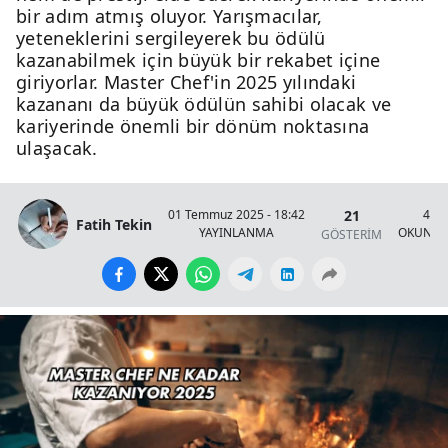
bir adım atmış oluyor. Yarışmacılar,
yeteneklerini sergileyerek bu ödülü
kazanabilmek için büyük bir rekabet içine
giriyorlar. Master Chef'in 2025 yılındaki
kazananı da büyük ödülün sahibi olacak ve
kariyerinde önemli bir dönüm noktasına
ulaşacak.
21
01 Temmuz 2025 - 18:42
4 Da
Fatih Tekin
YAYINLANMA
OKUNMA
GÖSTERİM