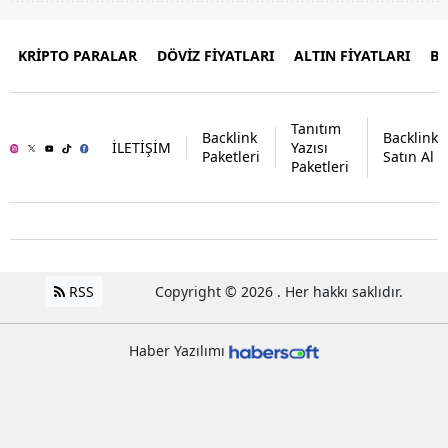
KRİPTO PARALAR
DÖVİZ FİYATLARI
ALTIN FİYATLARI
B
Tanıtım
Backlink
Backlink
İLETİŞİM
Yazısı
Paketleri
Satın Al
Paketleri
RSS
Copyright © 2026 . Her hakkı saklıdır.
Haber Yazılımı