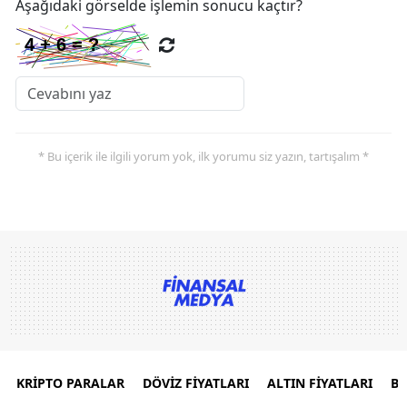
Aşağıdaki görselde işlemin sonucu kaçtır?
* Bu içerik ile ilgili yorum yok, ilk yorumu siz yazın, tartışalım *
KRİPTO PARALAR
DÖVİZ FİYATLARI
ALTIN FİYATLARI
B