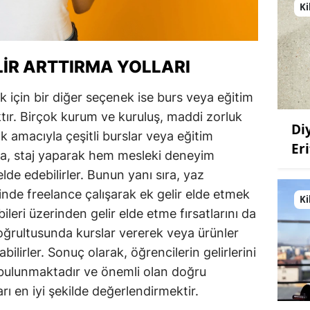
Ki
LIR ARTTIRMA YOLLARI
ak için bir diğer seçenek ise burs veya eğitim
tır. Birçok kurum ve kuruluş, maddi zorluk
Di
 amacıyla çeşitli burslar veya eğitim
Eri
ıca, staj yaparak hem mesleki deneyim
elde edebilirler. Bunun yanı sıra, yaz
inde freelance çalışarak ek gelir elde etmek
Ki
eri üzerinden gelir elde etme fırsatlarını da
oğrultusunda kurslar vererek veya ürünler
bilirler. Sonuç olarak, öğrencilerin gelirlerini
l bulunmaktadır ve önemli olan doğru
ları en iyi şekilde değerlendirmektir.