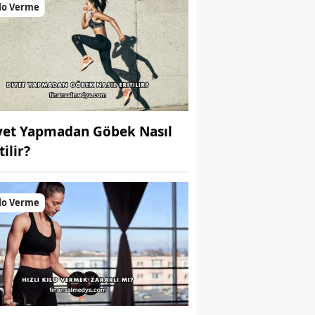
lo Verme
yet Yapmadan Göbek Nasıl
tilir?
lo Verme