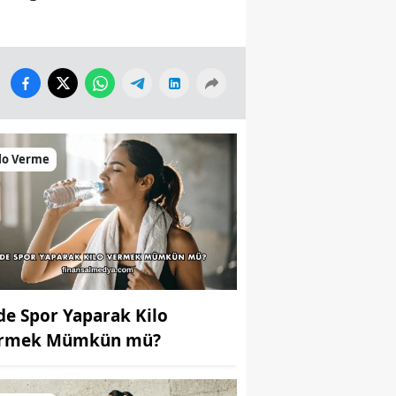
lo Verme
de Spor Yaparak Kilo
rmek Mümkün mü?