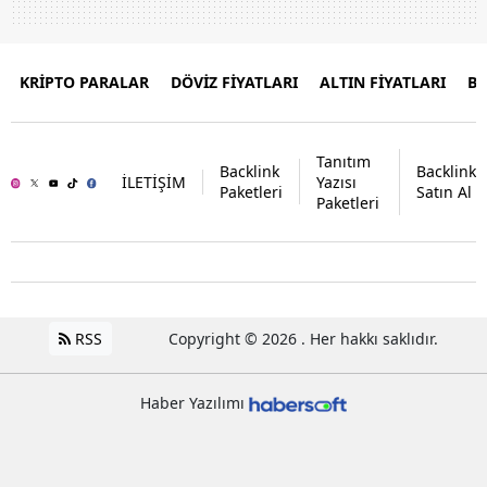
KRİPTO PARALAR
DÖVİZ FİYATLARI
ALTIN FİYATLARI
B
Tanıtım
Backlink
Backlink
İLETİŞİM
Yazısı
Paketleri
Satın Al
Paketleri
RSS
Copyright © 2026 . Her hakkı saklıdır.
Haber Yazılımı