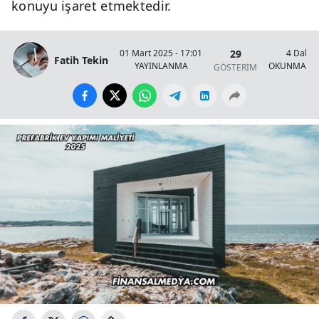
konuyu işaret etmektedir.
29
01 Mart 2025 - 17:01
4 Dakik
Fatih Tekin
YAYINLANMA
OKUNMA SÜ
GÖSTERİM