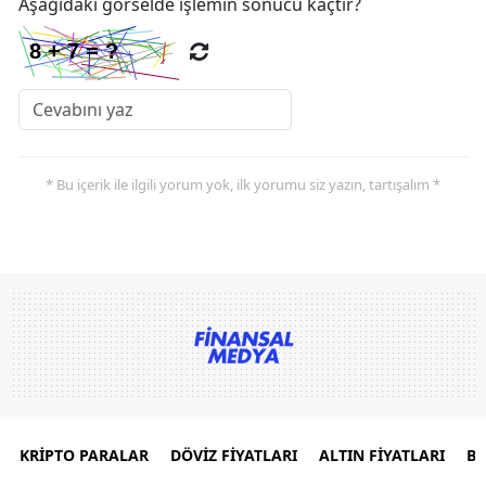
Aşağıdaki görselde işlemin sonucu kaçtır?
* Bu içerik ile ilgili yorum yok, ilk yorumu siz yazın, tartışalım *
KRİPTO PARALAR
DÖVİZ FİYATLARI
ALTIN FİYATLARI
B