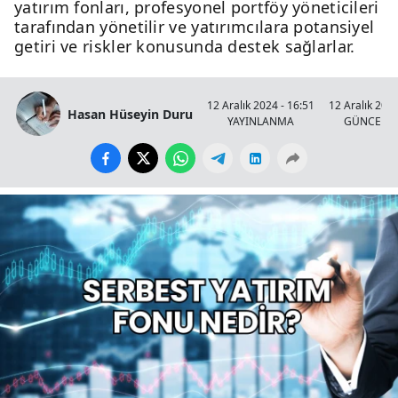
yatırım fonları, profesyonel portföy yöneticileri
tarafından yönetilir ve yatırımcılara potansiyel
getiri ve riskler konusunda destek sağlarlar.
12 Aralık 2024 - 16:51
12 Aralık 2024
Hasan Hüseyin Duru
YAYINLANMA
GÜNCELL