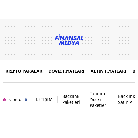
KRİPTO PARALAR
DÖVİZ FİYATLARI
ALTIN FİYATLARI
B
Tanıtım
Backlink
Backlink
İLETİŞİM
Yazısı
Paketleri
Satın Al
Paketleri