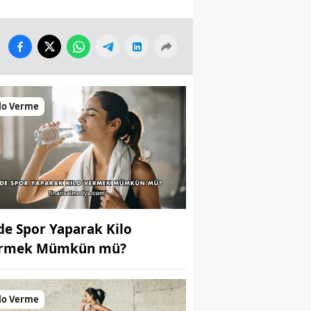
lo Verme
de Spor Yaparak Kilo
rmek Mümkün mü?
lo Verme