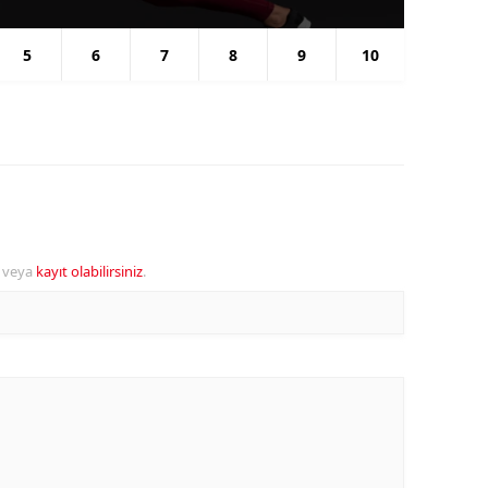
5
6
7
8
9
10
veya
kayıt olabilirsiniz
.