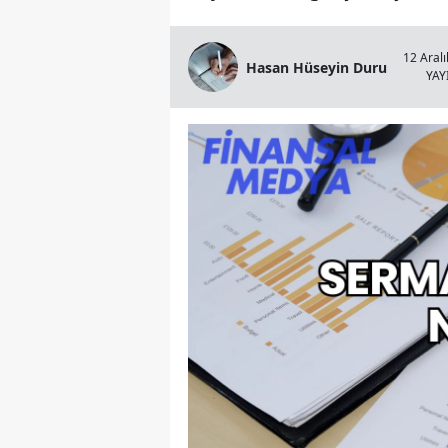
12 Aralı
Hasan Hüseyin Duru
YA