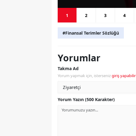
1
2
3
4
#Finansal Terimler Sözlüğü
Yorumlar
Takma Ad
Yorum yapmak için, isterseniz
giriş yapabilir
Yorum Yazın (500 Karakter)