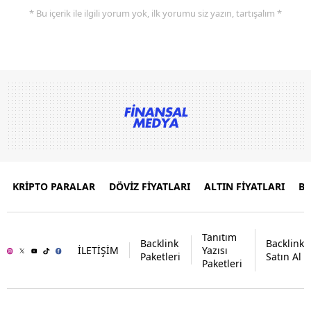
* Bu içerik ile ilgili yorum yok, ilk yorumu siz yazın, tartışalım *
KRİPTO PARALAR
DÖVİZ FİYATLARI
ALTIN FİYATLARI
B
Tanıtım
Backlink
Backlink
İLETİŞİM
Yazısı
Paketleri
Satın Al
Paketleri