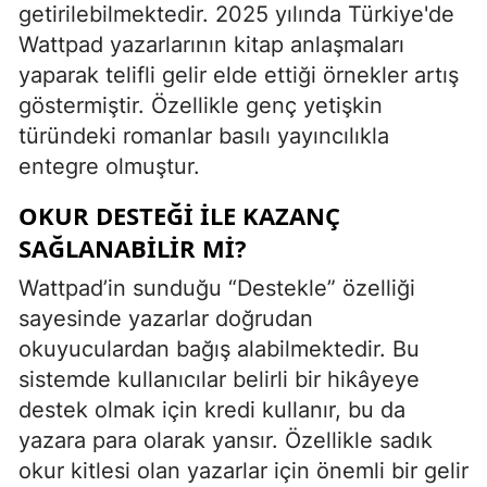
getirilebilmektedir. 2025 yılında Türkiye'de
Wattpad yazarlarının kitap anlaşmaları
yaparak telifli gelir elde ettiği örnekler artış
göstermiştir. Özellikle genç yetişkin
türündeki romanlar basılı yayıncılıkla
entegre olmuştur.
OKUR DESTEĞI İLE KAZANÇ
SAĞLANABILIR MI?
Wattpad’in sunduğu “Destekle” özelliği
sayesinde yazarlar doğrudan
okuyuculardan bağış alabilmektedir. Bu
sistemde kullanıcılar belirli bir hikâyeye
destek olmak için kredi kullanır, bu da
yazara para olarak yansır. Özellikle sadık
okur kitlesi olan yazarlar için önemli bir gelir