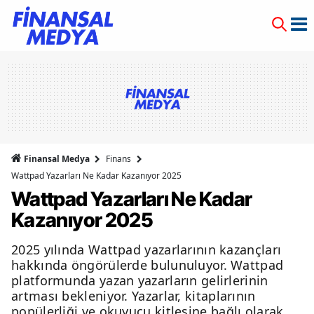
Finansal Medya
Finans
Wattpad Yazarları Ne Kadar Kazanıyor 2025
Wattpad Yazarları Ne Kadar
Kazanıyor 2025
2025 yılında Wattpad yazarlarının kazançları
hakkında öngörülerde bulunuluyor. Wattpad
platformunda yazan yazarların gelirlerinin
artması bekleniyor. Yazarlar, kitaplarının
popülerliği ve okuyucu kitlesine bağlı olarak