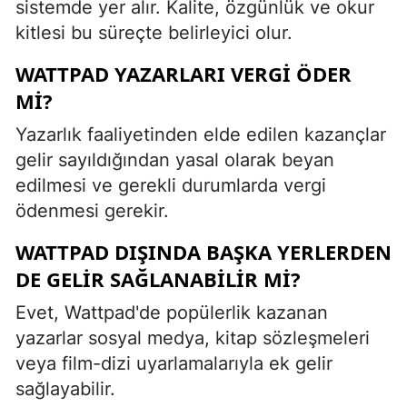
sistemde yer alır. Kalite, özgünlük ve okur
kitlesi bu süreçte belirleyici olur.
WATTPAD YAZARLARI VERGI ÖDER
MI?
Yazarlık faaliyetinden elde edilen kazançlar
gelir sayıldığından yasal olarak beyan
edilmesi ve gerekli durumlarda vergi
ödenmesi gerekir.
WATTPAD DIŞINDA BAŞKA YERLERDEN
DE GELIR SAĞLANABILIR MI?
Evet, Wattpad'de popülerlik kazanan
yazarlar sosyal medya, kitap sözleşmeleri
veya film-dizi uyarlamalarıyla ek gelir
sağlayabilir.