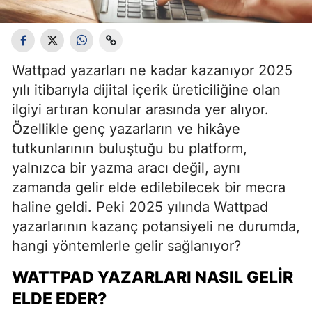
Wattpad yazarları ne kadar kazanıyor 2025
yılı itibarıyla dijital içerik üreticiliğine olan
ilgiyi artıran konular arasında yer alıyor.
Özellikle genç yazarların ve hikâye
tutkunlarının buluştuğu bu platform,
yalnızca bir yazma aracı değil, aynı
zamanda gelir elde edilebilecek bir mecra
haline geldi. Peki 2025 yılında Wattpad
yazarlarının kazanç potansiyeli ne durumda,
hangi yöntemlerle gelir sağlanıyor?
WATTPAD YAZARLARI NASIL GELIR
ELDE EDER?