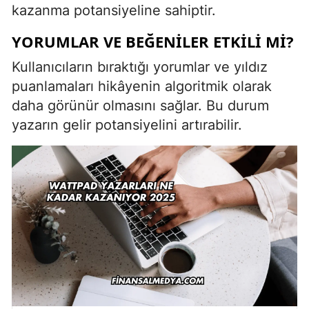
kazanma potansiyeline sahiptir.
YORUMLAR VE BEĞENILER ETKILI MI?
Kullanıcıların bıraktığı yorumlar ve yıldız
puanlamaları hikâyenin algoritmik olarak
daha görünür olmasını sağlar. Bu durum
yazarın gelir potansiyelini artırabilir.