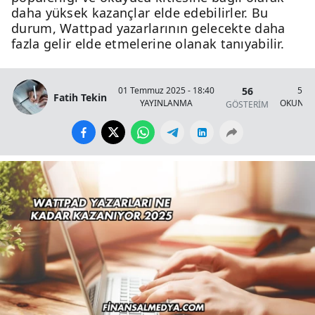
daha yüksek kazançlar elde edebilirler. Bu
durum, Wattpad yazarlarının gelecekte daha
fazla gelir elde etmelerine olanak tanıyabilir.
56
01 Temmuz 2025 - 18:40
5 Da
Fatih Tekin
YAYINLANMA
OKUNMA
GÖSTERİM