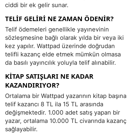
ciddi bir ek gelir sunar.
TELIF GELIRI NE ZAMAN ÖDENIR?
Telif ödemeleri genellikle yayınevinin
sözleşmesine bağlı olarak yılda bir veya iki
kez yapılır. Wattpad üzerinde doğrudan
telifli kazanç elde etmek mümkün olmasa
da basılı yayıncılık yoluyla telif alınabilir.
KITAP SATIŞLARI NE KADAR
KAZANDIRIYOR?
Ortalama bir Wattpad yazarının kitap başına
telif kazancı 8 TL ila 15 TL arasında
değişmektedir. 1.000 adet satış yapan bir
yazar, ortalama 10.000 TL civarında kazanç
sağlayabilir.