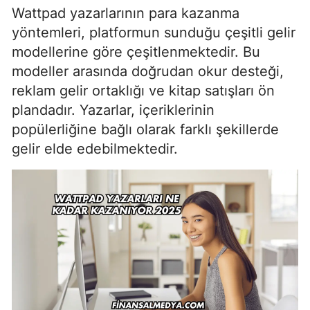
Wattpad yazarlarının para kazanma
yöntemleri, platformun sunduğu çeşitli gelir
modellerine göre çeşitlenmektedir. Bu
modeller arasında doğrudan okur desteği,
reklam gelir ortaklığı ve kitap satışları ön
plandadır. Yazarlar, içeriklerinin
popülerliğine bağlı olarak farklı şekillerde
gelir elde edebilmektedir.