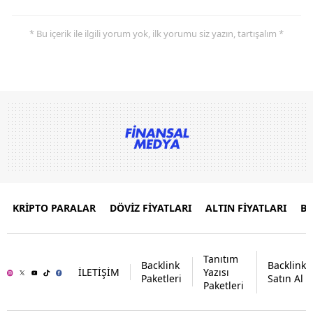
* Bu içerik ile ilgili yorum yok, ilk yorumu siz yazın, tartışalım *
KRİPTO PARALAR
DÖVİZ FİYATLARI
ALTIN FİYATLARI
B
Tanıtım
Backlink
Backlink
İLETİŞİM
Yazısı
Paketleri
Satın Al
Paketleri