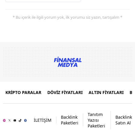
* Bu içerik ile ilgili yorum yok, ilk yorumu siz yazın, tartışalım *
KRİPTO PARALAR
DÖVİZ FİYATLARI
ALTIN FİYATLARI
B
Tanıtım
Backlink
Backlink
İLETİŞİM
Yazısı
Paketleri
Satın Al
Paketleri