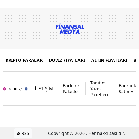
KRİPTO PARALAR
DÖVİZ FİYATLARI
ALTIN FİYATLARI
B
Tanıtım
Backlink
Backlink
İLETİŞİM
Yazısı
Paketleri
Satın Al
Paketleri
RSS
Copyright © 2026 . Her hakkı saklıdır.