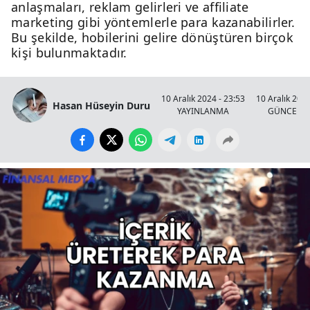
anlaşmaları, reklam gelirleri ve affiliate
marketing gibi yöntemlerle para kazanabilirler.
Bu şekilde, hobilerini gelire dönüştüren birçok
kişi bulunmaktadır.
10 Aralık 2024 - 23:53
10 Aralık 2024
Hasan Hüseyin Duru
YAYINLANMA
GÜNCELL