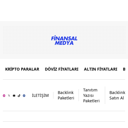
KRİPTO PARALAR
DÖVİZ FİYATLARI
ALTIN FİYATLARI
B
Tanıtım
Backlink
Backlink
İLETİŞİM
Yazısı
Paketleri
Satın Al
Paketleri