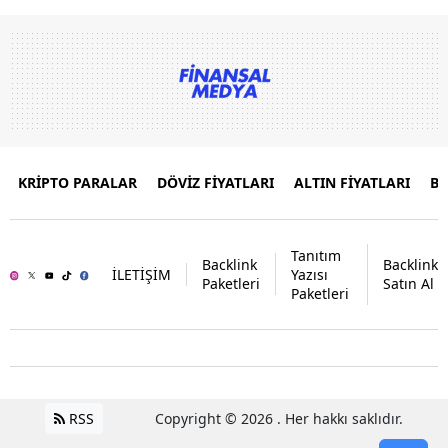
KRİPTO PARALAR
DÖVİZ FİYATLARI
ALTIN FİYATLARI
B
Tanıtım
Backlink
Backlink
İLETİŞİM
Yazısı
Paketleri
Satın Al
Paketleri
RSS
Copyright © 2026 . Her hakkı saklıdır.