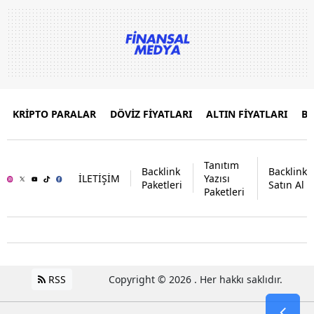
KRİPTO PARALAR
DÖVİZ FİYATLARI
ALTIN FİYATLARI
B
Tanıtım
Backlink
Backlink
İLETİŞİM
Yazısı
Paketleri
Satın Al
Paketleri
RSS
Copyright © 2026 . Her hakkı saklıdır.