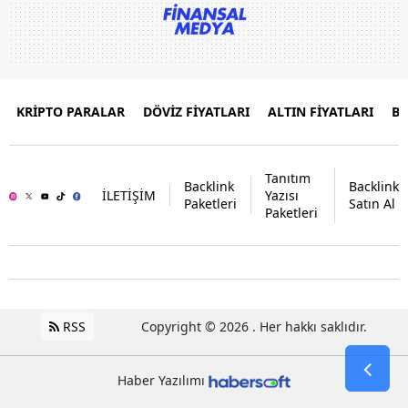
KRİPTO PARALAR
DÖVİZ FİYATLARI
ALTIN FİYATLARI
B
Tanıtım
Backlink
Backlink
İLETİŞİM
Yazısı
Paketleri
Satın Al
Paketleri
RSS
Copyright © 2026 . Her hakkı saklıdır.
Haber Yazılımı