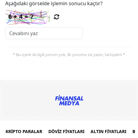
Aşağıdaki görselde işlemin sonucu kaçtır?
* Bu içerik ile ilgili yorum yok, ilk yorumu siz yazın, tartışalım *
KRİPTO PARALAR
DÖVİZ FİYATLARI
ALTIN FİYATLARI
B