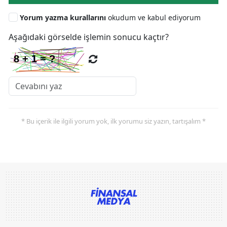
Yorum yazma kurallarını
okudum ve kabul ediyorum
Aşağıdaki görselde işlemin sonucu kaçtır?
* Bu içerik ile ilgili yorum yok, ilk yorumu siz yazın, tartışalım *