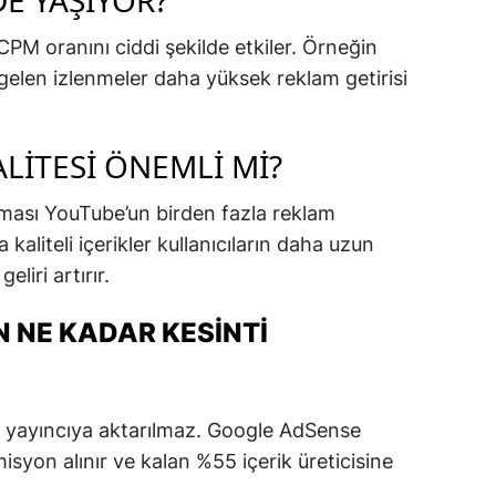
DE YAŞIYOR?
e CPM oranını ciddi şekilde etkiler. Örneğin
gelen izlenmeler daha yüksek reklam getirisi
ALITESI ÖNEMLI MI?
ması YouTube’un birden fazla reklam
a kaliteli içerikler kullanıcıların daha uzun
eliri artırır.
 NE KADAR KESINTI
 yayıncıya aktarılmaz. Google AdSense
syon alınır ve kalan %55 içerik üreticisine