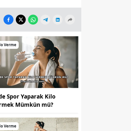
lo Verme
de Spor Yaparak Kilo
rmek Mümkün mü?
lo Verme