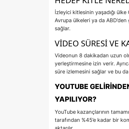
HEDEF KITLE NERE
İzleyici kitlesinin yaşadığı ülk
Avrupa ülkeleri ya da ABD’den 
sağlar.
VIDEO SÜRESI VE K
Videonun 8 dakikadan uzun ol
yerleştirmesine izin verir. Ayrıc
süre izlemesini sağlar ve bu da g
YOUTUBE GELIRINDEN
YAPILIYOR?
YouTube kazançlarının tamamı
tarafından %45’e kadar bir komi
aktarılır.