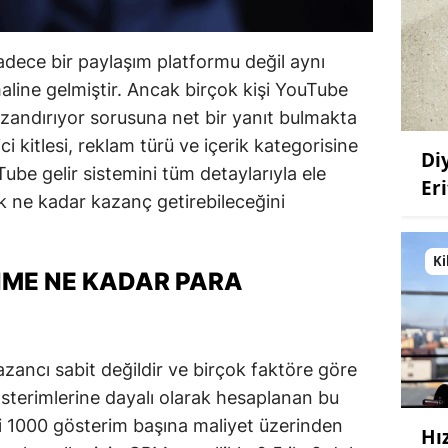
 sadece bir paylaşım platformu değil aynı
haline gelmiştir. Ancak birçok kişi YouTube
zandırıyor sorusuna net bir yanıt bulmakta
i kitlesi, reklam türü ve içerik kategorisine
Di
ube gelir sistemini tüm detaylarıyla ele
Eri
k ne kadar kazanç getirebileceğini
Ki
NME NE KADAR PARA
ancı sabit değildir ve birçok faktöre göre
österimlerine dayalı olarak hesaplanan bu
ni 1000 gösterim başına maliyet üzerinden
Hı