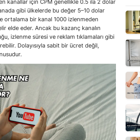
ten kanallar için CPM genellikle 0.5 ila 2 dolar
nada gibi ülkelerde bu değer 5–10 dolar
’de ortalama bir kanal 1000 izlenmeden
elir elde eder. Ancak bu kazanç kanalın
luğu, izlenme süresi ve reklam tıklamaları gibi
bilir. Dolayısıyla sabit bir ücret değil,
onusudur.