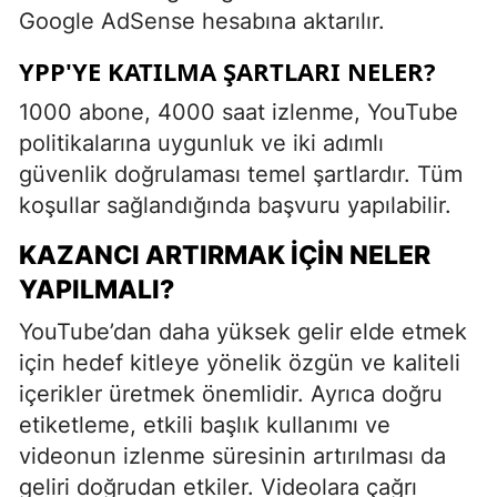
Google AdSense hesabına aktarılır.
YPP'YE KATILMA ŞARTLARI NELER?
1000 abone, 4000 saat izlenme, YouTube
politikalarına uygunluk ve iki adımlı
güvenlik doğrulaması temel şartlardır. Tüm
koşullar sağlandığında başvuru yapılabilir.
KAZANCI ARTIRMAK İÇIN NELER
YAPILMALI?
YouTube’dan daha yüksek gelir elde etmek
için hedef kitleye yönelik özgün ve kaliteli
içerikler üretmek önemlidir. Ayrıca doğru
etiketleme, etkili başlık kullanımı ve
videonun izlenme süresinin artırılması da
geliri doğrudan etkiler. Videolara çağrı