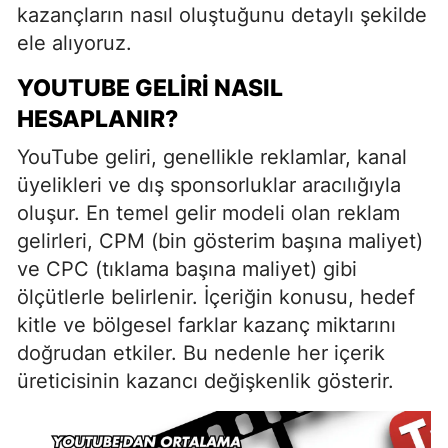
kazançların nasıl oluştuğunu detaylı şekilde
ele alıyoruz.
YOUTUBE GELIRI NASIL
HESAPLANIR?
YouTube geliri, genellikle reklamlar, kanal
üyelikleri ve dış sponsorluklar aracılığıyla
oluşur. En temel gelir modeli olan reklam
gelirleri, CPM (bin gösterim başına maliyet)
ve CPC (tıklama başına maliyet) gibi
ölçütlerle belirlenir. İçeriğin konusu, hedef
kitle ve bölgesel farklar kazanç miktarını
doğrudan etkiler. Bu nedenle her içerik
üreticisinin kazancı değişkenlik gösterir.