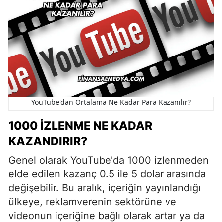
YouTube'dan Ortalama Ne Kadar Para Kazanılır?
1000 İZLENME NE KADAR
KAZANDIRIR?
Genel olarak YouTube'da 1000 izlenmeden
elde edilen kazanç 0.5 ile 5 dolar arasında
değişebilir. Bu aralık, içeriğin yayınlandığı
ülkeye, reklamverenin sektörüne ve
videonun içeriğine bağlı olarak artar ya da