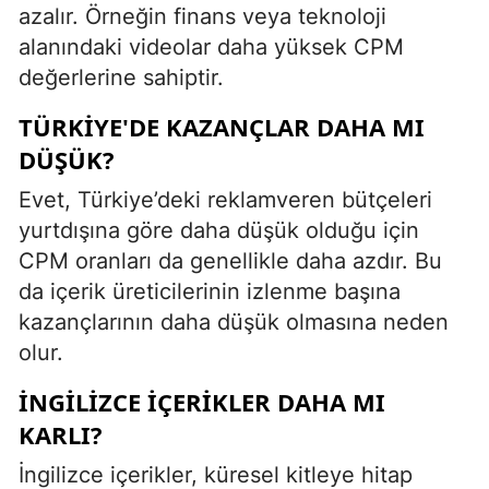
azalır. Örneğin finans veya teknoloji
alanındaki videolar daha yüksek CPM
değerlerine sahiptir.
TÜRKIYE'DE KAZANÇLAR DAHA MI
DÜŞÜK?
Evet, Türkiye’deki reklamveren bütçeleri
yurtdışına göre daha düşük olduğu için
CPM oranları da genellikle daha azdır. Bu
da içerik üreticilerinin izlenme başına
kazançlarının daha düşük olmasına neden
olur.
İNGILIZCE İÇERIKLER DAHA MI
KARLI?
İngilizce içerikler, küresel kitleye hitap