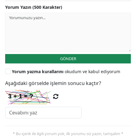
Yorum Yazın (500 Karakter)
GÖNDER
Yorum yazma kurallarını
okudum ve kabul ediyorum
Aşağıdaki görselde işlemin sonucu kaçtır?
* Bu içerik ile ilgili yorum yok, ilk yorumu siz yazın, tartışalım *