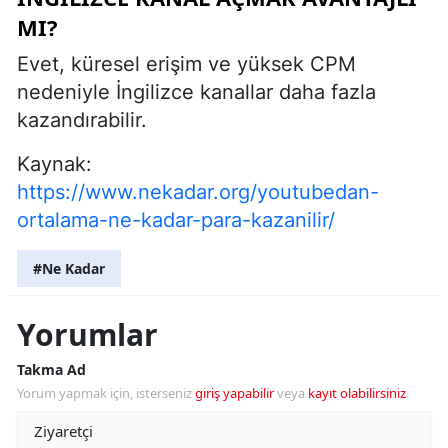
MI?
Evet, küresel erişim ve yüksek CPM
nedeniyle İngilizce kanallar daha fazla
kazandırabilir.
Kaynak:
https://www.nekadar.org/youtubedan-
ortalama-ne-kadar-para-kazanilir/
#Ne Kadar
Yorumlar
Takma Ad
Yorum yapmak için, isterseniz
giriş yapabilir
veya
kayıt olabilirsiniz
.