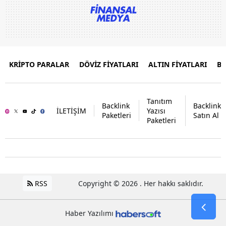
KRİPTO PARALAR
DÖVİZ FİYATLARI
ALTIN FİYATLARI
B
Tanıtım
Backlink
Backlink
İLETİŞİM
Yazısı
Paketleri
Satın Al
Paketleri
RSS
Copyright © 2026 . Her hakkı saklıdır.
Haber Yazılımı