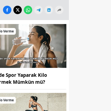
lo Verme
de Spor Yaparak Kilo
rmek Mümkün mü?
lo Verme