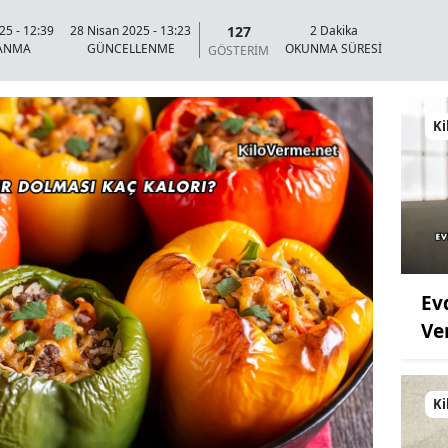
127
25 - 12:39
28 Nisan 2025 - 13:23
2 Dakika
LANMA
GÜNCELLENME
OKUNMA SÜRESİ
GÖSTERİM
Ki
Ev
Ve
Ki