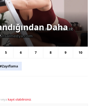
Kilo
andığından Daha
Ki
r
Zo
5
6
7
8
9
10
#Zayıflama
veya
kayıt olabilirsiniz
.