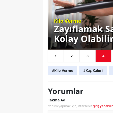
Kilo Verme
Verme
Zayıflamak S
Kolay Olabili
1
2
3
4
#Kilo Verme
#Kaç Kalori
Yorumlar
Takma Ad
Yorum yapmak için, isterseniz
giriş yapabilir