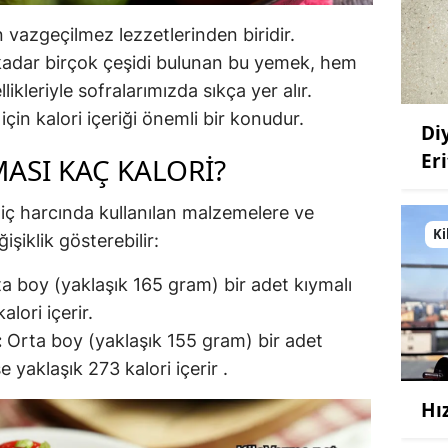
 vazgeçilmez lezzetlerinden biridir.
 kadar birçok çeşidi bulunan bu yemek, hem
kleriyle sofralarımızda sıkça yer alır.
için kalori içeriği önemli bir konudur.
Di
Eri
ASI KAÇ KALORI?
 iç harcında kullanılan malzemelere ve
Ki
şiklik gösterebilir:
a boy (yaklaşık 165 gram) bir adet kıymalı
lori içerir.
:
Orta boy (yaklaşık 155 gram) bir adet
e yaklaşık 273 kalori içerir
.
Hı