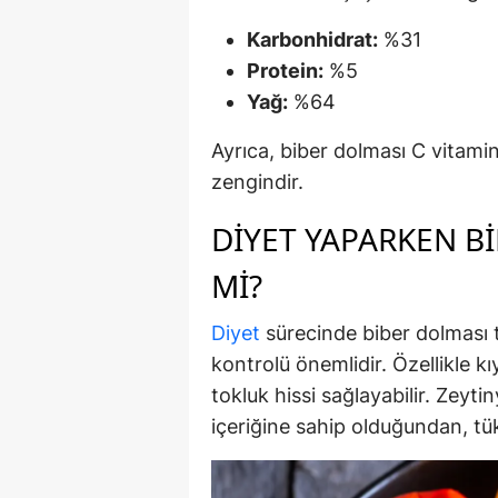
Karbonhidrat:
%31
Protein:
%5
Yağ:
%64 ​
Ayrıca, biber dolması C vitamini
zengindir.
DIYET YAPARKEN B
MI?
Diyet
sürecinde biber dolması
kontrolü önemlidir.
Özellikle k
tokluk hissi sağlayabilir.
Zeytin
içeriğine sahip olduğundan, tük