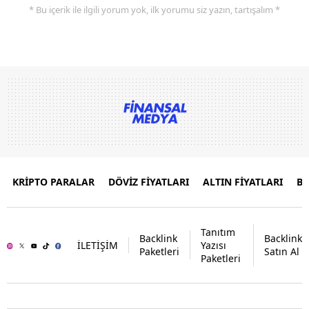
* Bu içerik ile ilgili yorum yok, ilk yorumu siz yazın, tartışalım *
KRİPTO PARALAR
DÖVİZ FİYATLARI
ALTIN FİYATLARI
B
Tanıtım
Backlink
Backlink
İLETİŞİM
Yazısı
Paketleri
Satın Al
Paketleri