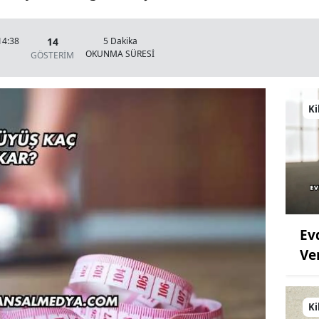
14
14:38
5 Dakika
OKUNMA SÜRESİ
GÖSTERİM
Ki
Ev
Ve
Ki