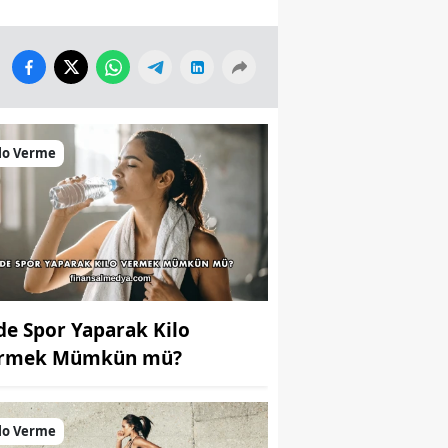
lo Verme
de Spor Yaparak Kilo
rmek Mümkün mü?
lo Verme