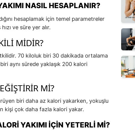
YAKIMI NASIL HESAPLANIR?
ldığını hesaplamak için temel parametreler
hızı ve süre yer alır.
KILI MIDIR?
kilidir. 70 kiloluk biri 30 dakikada ortalama
biri aynı sürede yaklaşık 200 kalori
ĞIŞTIRIR MI?
üyen biri daha az kalori yakarken, yokuşlu
 kişi çok daha fazla kalori yakar.
ORI YAKIMI İÇIN YETERLI MI?