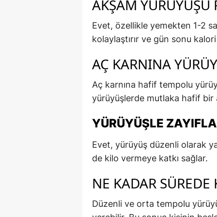
AKŞAM YÜRÜYÜŞÜ F
Evet, özellikle yemekten 1-2 s
kolaylaştırır ve gün sonu kalor
AÇ KARNINA YÜRÜY
Aç karnına hafif tempolu yürüy
yürüyüşlerde mutlaka hafif bir a
YÜRÜYÜŞLE ZAYIFL
Evet, yürüyüş düzenli olarak y
de kilo vermeye katkı sağlar.
NE KADAR SÜREDE K
Düzenli ve orta tempolu yürüyü