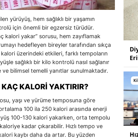
ilen yürüyüş, hem sağlıklı bir yaşamın
rolü için önemli bir egzersiz türüdür.
aç kalori yakar” sorusu, hem zayıflamak
umayı hedefleyen bireyler tarafından sıkça
Di
kalori üzerindeki etkileri, farklı tempoların
Eri
yüşle sağlıklı bir kilo kontrolü nasıl sağlanır
 ve bilimsel temelli yanıtlar sunulmaktadır.
Ki
 KAÇ KALORI YAKTIRIR?
kilosu, yaşı ve yürüme temposuna göre
 ortalama 100 ila 250 kalori arasında enerji
rüyüş 100-130 kalori yakarken, orta tempolu
aloriye kadar çıkarabilir. Hızlı tempo ve
Hı
kalori kaybı daha da artar. Bu yüzden