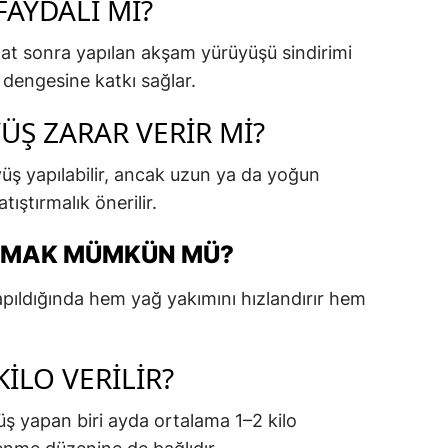
AYDALI MI?
aat sonra yapılan akşam yürüyüşü sindirimi
i dengesine katkı sağlar.
ÜŞ ZARAR VERIR MI?
üş yapılabilir, ancak uzun ya da yoğun
tıştırmalık önerilir.
AMAK MÜMKÜN MÜ?
apıldığında hem yağ yakımını hızlandırır hem
ILO VERILIR?
ş yapan biri ayda ortalama 1–2 kilo