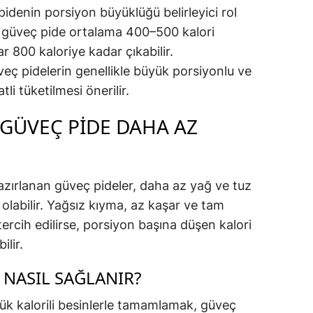
pidenin porsiyon büyüklüğü belirleyici rol
ir güveç pide ortalama 400–500 kalori
r 800 kaloriye kadar çıkabilir.
veç pidelerin genellikle büyük porsiyonlu ve
li tüketilmesi önerilir.
GÜVEÇ PIDE DAHA AZ
zırlanan güveç pideler, daha az yağ ve tuz
i olabilir. Yağsız kıyma, az kaşar ve tam
tercih edilirse, porsiyon başına düşen kalori
ilir.
NASIL SAĞLANIR?
şük kalorili besinlerle tamamlamak, güveç