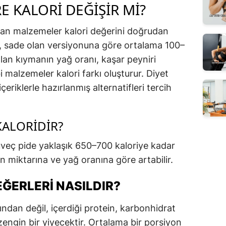
 KALORI DEĞIŞIR MI?
lan malzemeler kalori değerini doğrudan
de, sade olan versiyonuna göre ortalama 100–
nılan kıymanın yağ oranı, kaşar peyniri
i malzemeler kalori farkı oluşturur. Diyet
çeriklerle hazırlanmış alternatifleri tercih
KALORIDIR?
üveç pide yaklaşık 650–700 kaloriye kadar
tin miktarına ve yağ oranına göre artabilir.
EĞERLERI NASILDIR?
ından değil, içerdiği protein, karbonhidrat
engin bir yiyecektir. Ortalama bir porsiyon