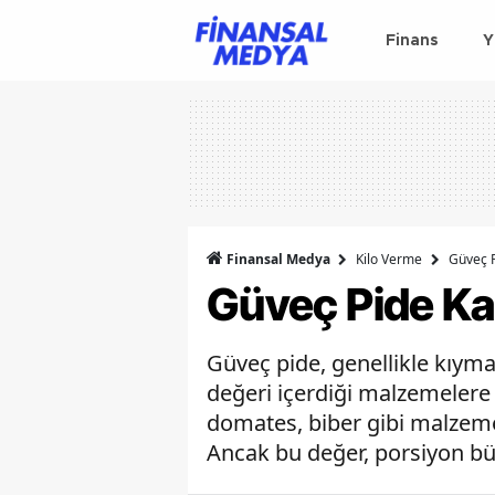
Finans
Y
Finansal Medya
Kilo Verme
Güveç P
Güveç Pide Ka
Güveç pide, genellikle kıyma 
değeri içerdiği malzemelere 
domates, biber gibi malzemel
Ancak bu değer, porsiyon büy