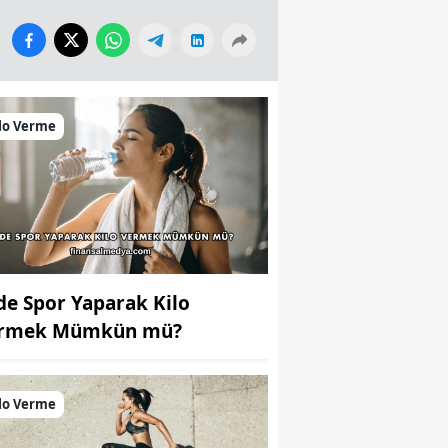
lo Verme
de Spor Yaparak Kilo
rmek Mümkün mü?
lo Verme