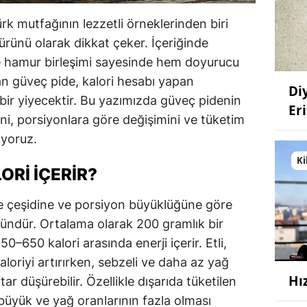
k mutfağının lezzetli örneklerinden biri
 ürünü olarak dikkat çeker. İçeriğinde
 ve hamur birleşimi sayesinde hem doyurucu
n güveç pide, kalori hesabı yapan
Di
ığı bir yiyecektir. Bu yazımızda güveç pidenin
Eri
rini, porsiyonlara göre değişimini ve tüketim
lıyoruz.
Ki
ORI İÇERIR?
e çeşidine ve porsiyon büyüklüğüne göre
üründür. Ortalama olarak 200 gramlık bir
0–650 kalori arasında enerji içerir. Etli,
kaloriyi artırırken, sebzeli ve daha az yağ
Hı
tar düşürebilir. Özellikle dışarıda tüketilen
büyük ve yağ oranlarının fazla olması