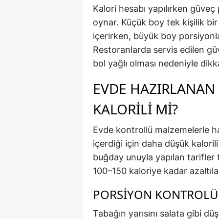
Kalori hesabı yapılırken güveç 
oynar. Küçük boy tek kişilik b
içerirken, büyük boy porsiyonla
Restoranlarda servis edilen gü
bol yağlı olması nedeniyle dikkat
EVDE HAZIRLANAN 
KALORILI MI?
Evde kontrollü malzemelerle ha
içerdiği için daha düşük kaloril
buğday unuyla yapılan tarifler 
100–150 kaloriye kadar azaltılab
PORSIYON KONTROLÜ 
Tabağın yarısını salata gibi dü