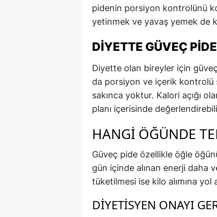
pidenin porsiyon kontrolünü kol
yetinmek ve yavaş yemek de ka
DIYETTE GÜVEÇ PIDE
Diyette olan bireyler için güve
da porsiyon ve içerik kontrol
sakınca yoktur. Kalori açığı ola
planı içerisinde değerlendirebili
HANGI ÖĞÜNDE TER
Güveç pide özellikle öğle öğünü
gün içinde alınan enerji daha ve
tüketilmesi ise kilo alımına yol
DIYETISYEN ONAYI GER