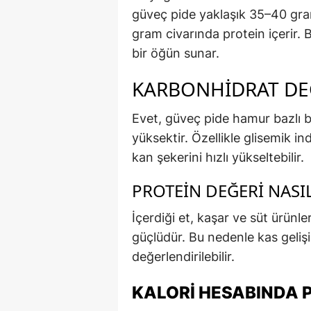
güveç pide yaklaşık 35–40 gr
gram civarında protein içerir. B
bir öğün sunar.
KARBONHIDRAT DEĞ
Evet, güveç pide hamur bazlı 
yüksektir. Özellikle glisemik i
kan şekerini hızlı yükseltebilir.
PROTEIN DEĞERI NASI
İçerdiği et, kaşar ve süt ürün
güçlüdür. Bu nedenle kas gelişi
değerlendirilebilir.
KALORI HESABINDA 