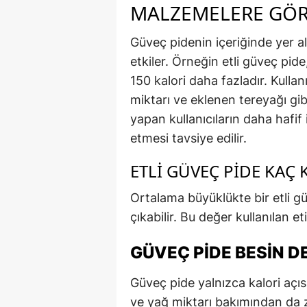
MALZEMELERE GÖRE
Güveç pidenin içeriğinde yer a
etkiler. Örneğin etli güveç pi
150 kalori daha fazladır. Kulla
miktarı ve eklenen tereyağı gib
yapan kullanıcıların daha hafif i
etmesi tavsiye edilir.
ETLI GÜVEÇ PIDE KAÇ 
Ortalama büyüklükte bir etli g
çıkabilir. Bu değer kullanılan e
GÜVEÇ PIDE BESIN D
Güveç pide yalnızca kalori açıs
ve yağ miktarı bakımından da z