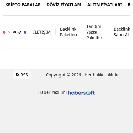
KRİPTO PARALAR
DÖVİZ FİYATLARI
ALTIN FİYATLARI
B
Tanıtım
Backlink
Backlink
İLETİŞİM
Yazısı
Paketleri
Satın Al
Paketleri
RSS
Copyright © 2026 . Her hakkı saklıdır.
Haber Yazılımı