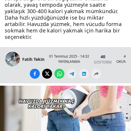
olarak, yavaş tempoda yüzmeyle saatte
yaklaşık 300-400 kalori yakmak mümkündür.
Daha hızlı yüzdüğünüzde ise bu miktar
artabilir. Havuzda yüzmek, hem vücudu forma
sokmak hem de kalori yakmak için harika bir
seçenektir.
40
01 Temmuz 2025 - 14:32
4 Da
Fatih Tekin
YAYINLANMA
OKUNMA
GÖSTERİM