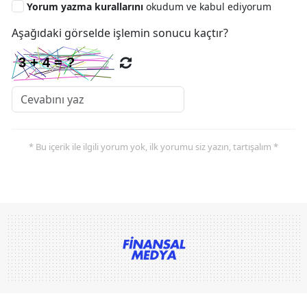
Yorum yazma kurallarını
okudum ve kabul ediyorum
Aşağıdaki görselde işlemin sonucu kaçtır?
* Bu içerik ile ilgili yorum yok, ilk yorumu siz yazın, tartışalım *