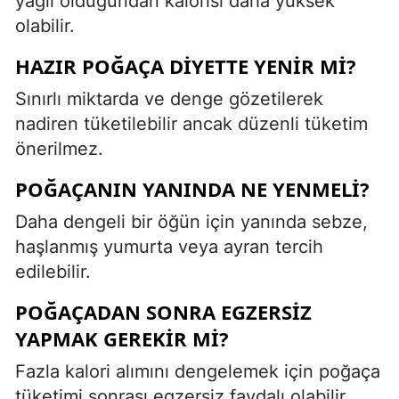
yağlı olduğundan kalorisi daha yüksek
olabilir.
HAZIR POĞAÇA DIYETTE YENIR MI?
Sınırlı miktarda ve denge gözetilerek
nadiren tüketilebilir ancak düzenli tüketim
önerilmez.
POĞAÇANIN YANINDA NE YENMELI?
Daha dengeli bir öğün için yanında sebze,
haşlanmış yumurta veya ayran tercih
edilebilir.
POĞAÇADAN SONRA EGZERSIZ
YAPMAK GEREKIR MI?
Fazla kalori alımını dengelemek için poğaça
tüketimi sonrası egzersiz faydalı olabilir.