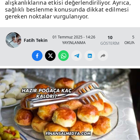
alışkanlıklarına etkisi değerlendiriliyor. Ayrıca,
sağlıklı beslenme konusunda dikkat edilmesi
gereken noktalar vurgulanıyor.
10
01 Temmuz 2025 - 14:26
5 Da
Fatih Tekin
YAYINLANMA
OKUNMA
GÖSTERİM