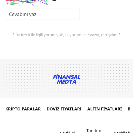
* Bu içerik ile ilgili yorum yok, ilk yorumu siz yazın, tartışalım *
KRİPTO PARALAR
DÖVİZ FİYATLARI
ALTIN FİYATLARI
B
Tanıtım