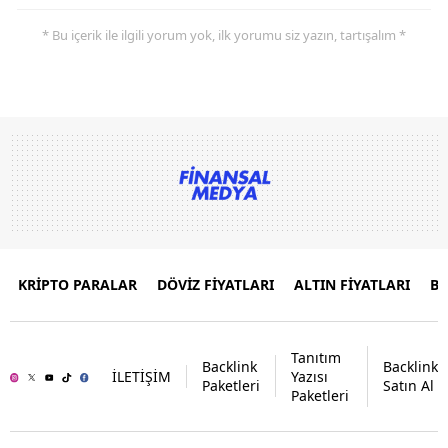
* Bu içerik ile ilgili yorum yok, ilk yorumu siz yazın, tartışalım *
KRİPTO PARALAR
DÖVİZ FİYATLARI
ALTIN FİYATLARI
B
Tanıtım
Backlink
Backlink
İLETİŞİM
Yazısı
Paketleri
Satın Al
Paketleri