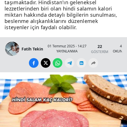
taşımaktadır. Hindistan'ın geleneksel
lezzetlerinden biri olan hindi salamın kalori
miktarı hakkında detaylı bilgilerin sunulması,
beslenme alışkanlıklarını düzenlemek
isteyenler için faydalı olabilir.
22
01 Temmuz 2025 - 14:27
4 Da
Fatih Tekin
YAYINLANMA
OKUNMA
GÖSTERİM