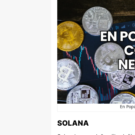
En Popü
SOLANA