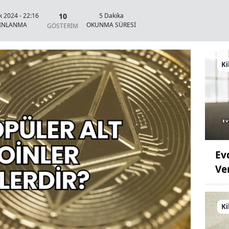
10
k 2024 - 22:16
5 Dakika
YINLANMA
OKUNMA SÜRESİ
GÖSTERİM
Ki
Ev
Ve
Ki