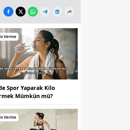
lo Verme
de Spor Yaparak Kilo
rmek Mümkün mü?
lo Verme