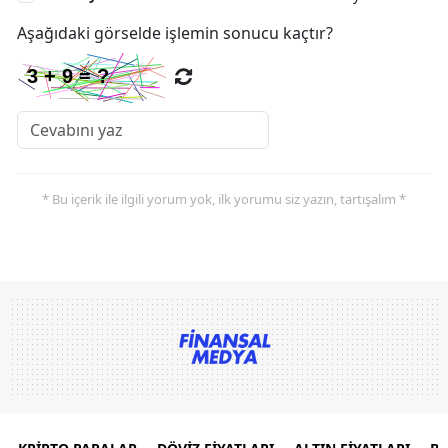
Aşağıdaki görselde işlemin sonucu kaçtır?
* Bu içerik ile ilgili yorum yok, ilk yorumu siz yazın, tartışalım *