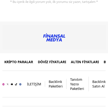
* Bu içerik ile ilgili yorum yok, ilk yorumu siz yazın, tartışalım *
KRİPTO PARALAR
DÖVİZ FİYATLARI
ALTIN FİYATLARI
B
Tanıtım
Backlink
Backlink
İLETİŞİM
Yazısı
Paketleri
Satın Al
Paketleri