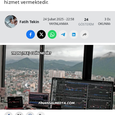
hizmet vermektedir.
24
24 Şubat 2025 - 22:58
3 Daki
Fatih Tekin
YAYINLANMA
OKUNMA S
GÖSTERİM