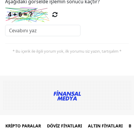
Aşağıdaki görselde işlemin sonucu kaçtır?
* Bu içerik ile ilgili yorum yok, ilk yorumu siz yazın, tartışalım *
KRİPTO PARALAR
DÖVİZ FİYATLARI
ALTIN FİYATLARI
B