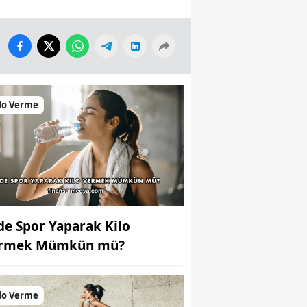
lo Verme
de Spor Yaparak Kilo
rmek Mümkün mü?
lo Verme