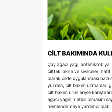
CILT BAKIMINDA KUL
Çay ağacı yağı, antimikrobiyal v
ciltteki akne ve sivilceleri hafi
olarak cilde uygulanması bazı d
yüzden, cilt bakım uzmanları ge
cilt bakım ürünleriyle karıştıra
ağacı yağının etkili olmasını sa
nemlendirmeye yardımcı olabilir