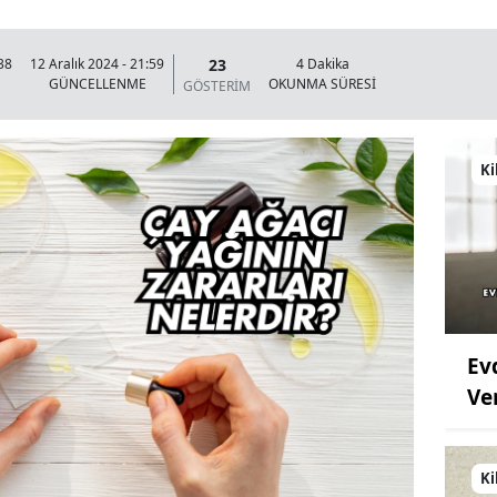
23
38
12 Aralık 2024 - 21:59
4 Dakika
GÜNCELLENME
OKUNMA SÜRESİ
GÖSTERİM
Ki
Ev
Ve
Ki