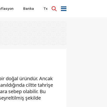
nflasyon
Banka
Teknoloji
Sağlık
 bir doğal üründür. Ancak
anıldığında ciltte tahrişe
lara sebep olabilir. Bu
eyreltilmiş şekilde