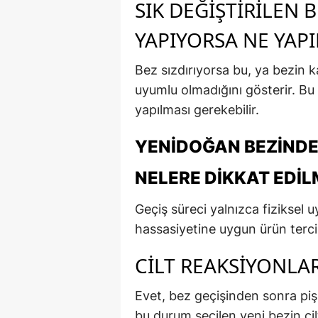
SIK DEĞIŞTIRILEN B
YAPIYORSA NE YAPI
Bez sızdırıyorsa bu, ya bezin k
uyumlu olmadığını gösterir. B
yapılması gerekebilir.
YENIDOĞAN BEZINDE
NELERE DIKKAT EDIL
Geçiş süreci yalnızca fiziksel 
hassasiyetine uygun ürün tercihi
CILT REAKSIYONLAR
Evet, bez geçişinden sonra pişik
bu durum seçilen yeni bezin cil