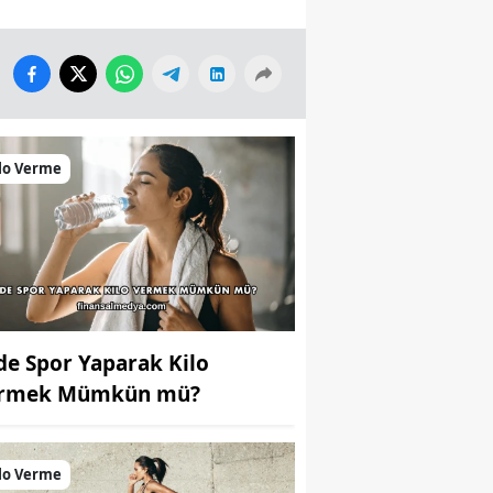
lo Verme
de Spor Yaparak Kilo
rmek Mümkün mü?
lo Verme