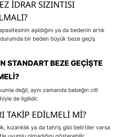
EZ İDRAR SIZINTISI
LMALI?
apasitesinin aşıldığını ya da bedenin artık
u durumda bir beden büyük beze geçiş
N STANDART BEZE GEÇIŞTE
MELI?
uyumla değil, aynı zamanda bebeğin cilt
yle de ilgilidir.
I TAKIP EDILMELI MI?
, kızarıklık ya da tahriş gibi belirtiler varsa
tle uyumlu olmadığını gösterebilir.