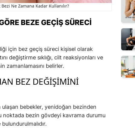
Bezi Ne Zamana Kadar Kullanılır?
 GÖRE BEZE GEÇIŞ SÜRECI
i için bez geçiş süreci kişisel olarak
ını değiştirme sıklığı, cilt reaksiyonları ve
işin zamanlamasını belirler.
MAN BEZ DEĞIŞIMINI
ğa ulaşan bebekler, yenidoğan bezinden
 Bu noktada bezin gövdeyi kavrama durumu
 bulundurulmalıdır.