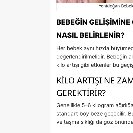
Yenidoğan Bebek 
BEBEĞIN GELIŞIMINE
NASIL BELIRLENIR?
Her bebek aynı hızda büyümediğ
değerlendirilmelidir. Bebeğin alt
kilo artışı gibi etkenler bu geç
KILO ARTIŞI NE ZA
GEREKTIRIR?
Genellikle 5–6 kilogram ağırlı
standart boy beze geçebilir.
ve taşma sıklığı da göz önünde