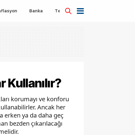
nflasyon
Banka
Teknoloji
Sağlık
Kullanılır?
kları korumayı ve konforu
ullanabilirler. Ancak her
ha erken ya da daha geç
aman bezden çıkarılacağı
melidir.