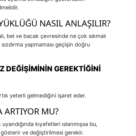
lmelidir.
YÜKLÜĞÜ NASIL ANLAŞILIR?
ı, bel ve bacak çevresinde ne çok sıkmalı
ca sızdırma yapmaması geçişin doğru
Z DEĞIŞIMININ GEREKTIĞINI
artık yeterli gelmediğini işaret eder.
A ARTIYOR MU?
uyandığında kıyafetleri ıslanmışsa bu,
österir ve değiştirilmesi gerekir.