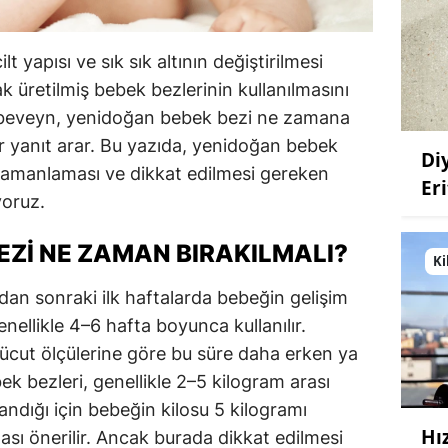
 yapısı ve sık sık altının değiştirilmesi
rak üretilmiş bebek bezlerinin kullanılmasını
 ebeveyn, yenidoğan bebek bezi ne zamana
ir yanıt arar. Bu yazıda, yenidoğan bebek
Di
 zamanlaması ve dikkat edilmesi gereken
Eri
yoruz.
EZI NE ZAMAN BIRAKILMALI?
Ki
n sonraki ilk haftalarda bebeğin gelişim
enellikle 4–6 hafta boyunca kullanılır.
 vücut ölçülerine göre bu süre daha erken ya
ek bezleri, genellikle 2–5 kilogram arası
landığı için bebeğin kilosu 5 kilogramı
Hı
ası önerilir. Ancak burada dikkat edilmesi