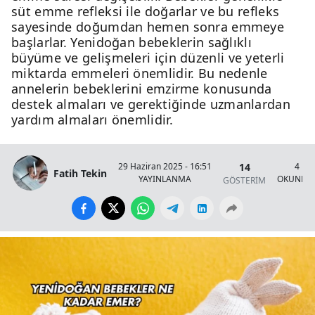
süt emme refleksi ile doğarlar ve bu refleks
sayesinde doğumdan hemen sonra emmeye
başlarlar. Yenidoğan bebeklerin sağlıklı
büyüme ve gelişmeleri için düzenli ve yeterli
miktarda emmeleri önemlidir. Bu nedenle
annelerin bebeklerini emzirme konusunda
destek almaları ve gerektiğinde uzmanlardan
yardım almaları önemlidir.
14
29 Haziran 2025 - 16:51
4 Da
Fatih Tekin
YAYINLANMA
OKUNMA 
GÖSTERİM