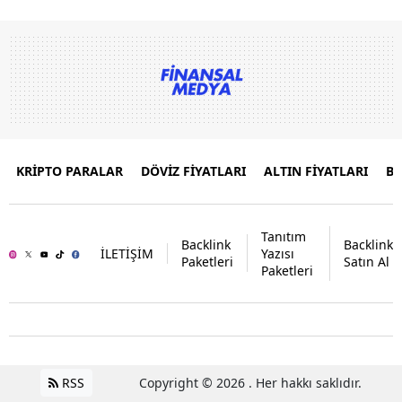
KRİPTO PARALAR
DÖVİZ FİYATLARI
ALTIN FİYATLARI
B
Tanıtım
Backlink
Backlink
İLETİŞİM
Yazısı
Paketleri
Satın Al
Paketleri
RSS
Copyright © 2026 . Her hakkı saklıdır.