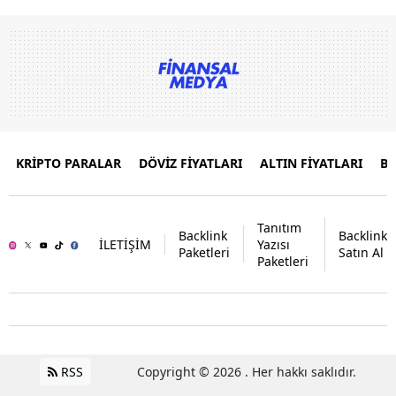
KRİPTO PARALAR
DÖVİZ FİYATLARI
ALTIN FİYATLARI
B
Tanıtım
Backlink
Backlink
İLETİŞİM
Yazısı
Paketleri
Satın Al
Paketleri
RSS
Copyright © 2026 . Her hakkı saklıdır.