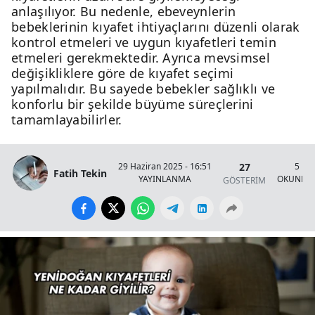
anlaşılıyor. Bu nedenle, ebeveynlerin
bebeklerinin kıyafet ihtiyaçlarını düzenli olarak
kontrol etmeleri ve uygun kıyafetleri temin
etmeleri gerekmektedir. Ayrıca mevsimsel
değişikliklere göre de kıyafet seçimi
yapılmalıdır. Bu sayede bebekler sağlıklı ve
konforlu bir şekilde büyüme süreçlerini
tamamlayabilirler.
27
29 Haziran 2025 - 16:51
5 Da
Fatih Tekin
YAYINLANMA
OKUNMA 
GÖSTERİM