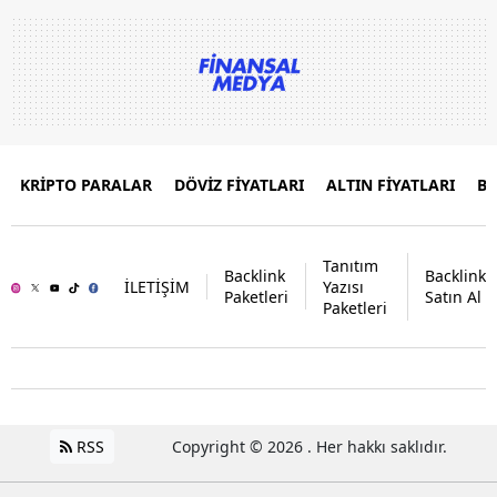
KRİPTO PARALAR
DÖVİZ FİYATLARI
ALTIN FİYATLARI
B
Tanıtım
Backlink
Backlink
İLETİŞİM
Yazısı
Paketleri
Satın Al
Paketleri
RSS
Copyright © 2026 . Her hakkı saklıdır.